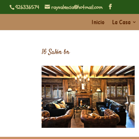
926336574
rayvalencia@hotmail.com
Inicio
La Casa
16 Salón br