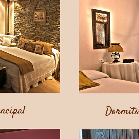
ncipal
Dormito