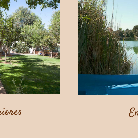
riores
E