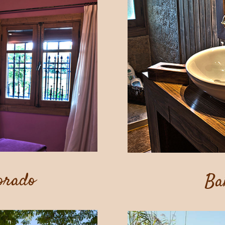
orado
Ba