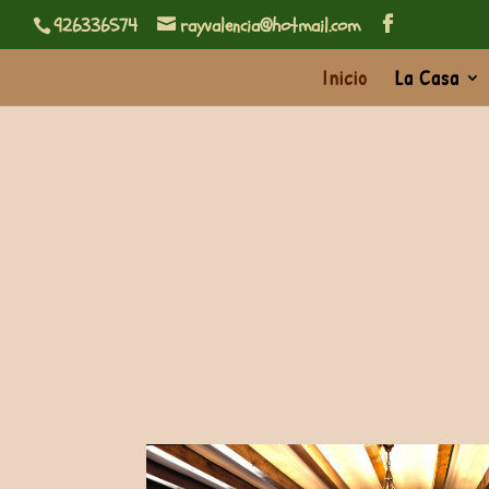
926336574
rayvalencia@hotmail.com
Inicio
La Casa