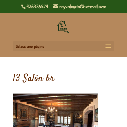
926336574
rayvalencia@hotmail.com
Seleccionar página
13 Salón br